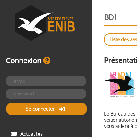
BDI
Liste des as
Présentati
Connexion
Se connecter
Le Bureau des I
voilier autono
vous aidera à c
Actualités